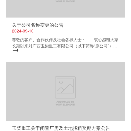
关于公司名称变更的公告
2024-09-10
尊敬的客户、合作伙伴及社会各界人士： 衷心感谢大家
长期以来对广西玉柴重工有限公司（以下简称“原公司”）的
→
厚爱与支持。因公司发展需要，经市场监督管理局核准，现
正式更名为“广西玉柴装备科技有限公司”（以下简称“新公
司”）。 我们郑重声明，公司名称的变更不会对公司的
法律主体地位、资产权属及业务连续性产生任何影响，原公
司的所有权利义务，包括但不限于合同关系、债权债务、知
识产权等，均由新公司无缝承继并继续有效。 自本公告
发布之日起，我公司将全面启用新名称开展业务活动。同
时，我们也将尽快完成相关证件、资料的更新及备案工作，
确保公司运营的平稳过渡。 我们希望这次变更不会给您
带来不便。如有任何疑问或需要进一步的信息，请随时与我
们联系。我们感谢您的支持与合作，期待继续保持良好的业
务关系。 特此公告。 广西玉柴装备科技有限公司
&n...
玉柴重工关于闲置厂房及土地招租奖励方案公告