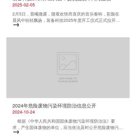
2025-02-05
2月5日，晨曦微露，随着欢快而喜庆的音乐奏响，彩旗在
晨风中轻轻飘扬，装备科技2025年度开工仪式正式拉开序
→
幕。 装备科技中高层管理团队在公司大门前整齐列队，以
满腔的热情和诚挚的笑容迎接每一位节后上班的员工。在现
场，员工们纷纷在签名墙上郑重留下自己的名字，寓意着新
的一年将与公司携手前行，共同开创辉煌未来。装备科技也
为每位员工准备了寓意吉祥的开工利是红包，传递着新春的
美好祝愿与深切期望，激励着大家以全新的精神风貌和昂扬
的斗志迅速投入到工作中，从假期的氛围中抽离，勇敢迎接
新的挑战与机遇。 开工仪式上，关敏、郭德明等集团高管
亲临现场团拜。郭德明代表集团向装备科技全体员工致以诚
挚的新春问候和美好祝愿，并对装备科技2025年度的工作
寄予了殷切期望。他热切期盼装备科技能以崭新的面貌迎接
新年，谋求新的突破与发展，并在新年开好局、起好步。
装备科技董事长严茂林在仪式上郑重回应了集团领导的厚
2024年危险废物污染环境防治信息公开
望。他表示，装备科技将积极响应集团的号召，发扬智能装
2024-10-24
备的领先优势，全力以赴实现2025年的经营目标。他强
根据《中华人民共和国固体废物污染环境防治法》要
调，全体员工要齐心协力、向海图强...
求，产生固体废物的单位，应当依法及时公开危险废物污染
→
环境防治信息，主动接受社会监督，我公司现将2023年危