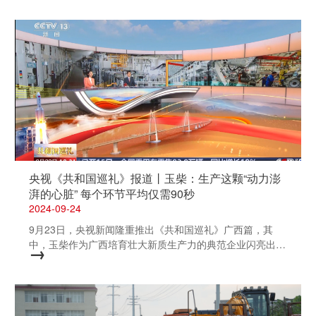
险废物污染环境防治信息进行公开，接受监督。 2023年度
危险废物产生、处置情况 序号 危险废物名称 代码 危险特
性 处置单位 经营许可证编号 年度实际产生量（吨） 处置
量（吨） 1 废油漆渣 900-250-12 毒性，易燃性 兴业海螺
环保科技有限公司 GXYL2021001 21.48 22.48 2 废矿物油
900-249-08 毒性，易燃性 北流市中迪环保有限公司
GXYL2021002 3.41 4.7 3 磷化渣 336-064-17 毒性，腐蚀
性 兴业海螺环保科技有限公司 GXYL2021001 0 0 4 废油漆
桶 900-041-49 毒性，感染性 兴业海螺环保科技有限公司
GXYL2021001 1.64 3.92 5 含油抹布 900-041-49 毒性，
感染性 兴业海螺环保科技有限公司 GXYL2021001 0 0 6 漆
雾吸附棉 900-041-49 毒性，感染性 兴业海螺环保科技有
央视《共和国巡礼》报道丨玉柴：生产这颗“动力澎
限公司 GXYL2021001 0 0 一、污染防治措施 1.应按
湃的心脏” 每个环节平均仅需90秒
危险废物管理要求,委托具有危...
2024-09-24
9月23日，央视新闻隆重推出《共和国巡礼》广西篇，其
中，玉柴作为广西培育壮大新质生产力的典范企业闪亮出
→
镜。一起来看回放，揭秘玉柴如何精心打造“动力大超市”，
用一颗颗强劲的“中国芯”连接世界，展现中国动力的无限可
能。 发动机生产环节平均90秒 重型发动机，主要用在起重
机、矿车、物流牵引车等车辆上。为了带动高性能的重型车