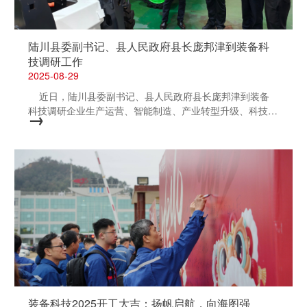
份，增长更加迅猛，预计全年销售收入和发动机销量将创历
史新高。这五年，玉柴从内外交困中成功突围，企业的竞争
力和员工的自信心不断增强，客户“朋友圈”不断拓宽，国际
陆川县委副书记、县人民政府县长庞邦津到装备科
化道路越走越开阔，市场地位日渐复兴，发展...
技调研工作
2025-08-29
近日，陆川县委副书记、县人民政府县长庞邦津到装备
科技调研企业生产运营、智能制造、产业转型升级、科技创
→
新等工作情况。公司董事长严茂林汇报工作。 庞邦津走
进企业生产车间和产品展厅实地察看，详细了解公司当前的
生产经营状况、市场订单以及发展规划，共同探讨企业发展
上面临的挑战与机遇。严茂林作了有关“发挥AI+赋能效应，
推动装备产业转型升级”的汇报，建议政府加大对技术方向
的引导和研发投入的激励，避免过度注重短期的产业规模。
庞邦津充分肯定了公司在智能制造、科技创新方面所做的努
力，希望玉柴装备继续在技术的前瞻性布局上发力，持续加
大产品研发投入力度，紧跟市场和技术发展趋势，提升核心
竞争力，坚定不移推动制造业向智能化、绿色化、高端化方
向迈进。
装备科技2025开工大吉：扬帆启航，向海图强