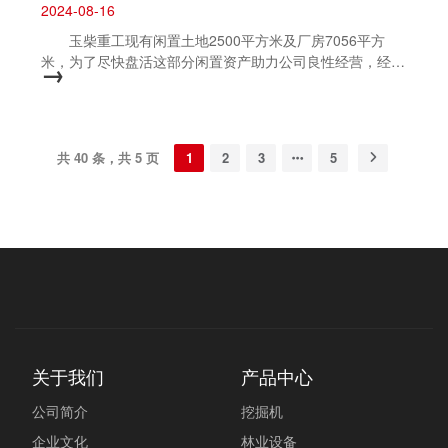
2024-08-16
玉柴重工现有闲置土地2500平方米及厂房7056平方
米，为了尽快盘活这部分闲置资产助力公司良性经营，经研
→
究决定作出以下公开招租的奖励方案，具体方案如下：
1. 公司内任何员工或公司外单位（含中介公司）及个人均
可参与介绍推介出租公司上述的闲置土地及厂房。 2.
经过洽谈定价，如承租方出价单价等于或高于公司资产评估
共 40 条，共 5 页
1
2
3
5
报告出具的底价单价或租赁期限内租金总价高于或等于资产
评估报告中底价乘以出租面积乘以租期的总价并经公司审批
即为招租成功。 3. 中介服务奖励金 公司按照厂房
及土地租赁合同成交价（第一阶段）一个月租金的100%金
额作为中介服务奖励金。租赁合同签订后，在公司收到五个
月租金后，10天内兑付中介服务奖励金。 4. 联系方式
联系人：程斌 联系电话：18176605387 此方案
自发文之日起生效，有效期至2024...
关于我们
产品中心
公司简介
挖掘机
企业文化
林业设备