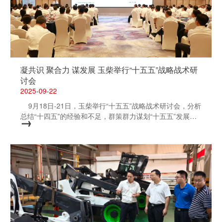
提升了企业订单排产效率和质量控制水平，助力企业迈向智
能制造的顶端。
凝共识 聚合力 谋发展 玉柴举行“十五五”战略战术研
讨会
2025-09-22
9月18日-21日，玉柴举行“十五五”战略战术研讨会，分析
总结“十四五”的经验和不足，群策群力谋划“十五五”发展规
→
划和2026年的战略战术，昂首阔步向2030年成为世界一流
的动力系统供应商的目标进发。李汉阳、申光、吴其伟、关
敏等两司高管、外部董事以及两司中层主要管理干部参加会
议。 “十四五”是玉柴极不平凡的五年。这五年，玉柴集
团在新领导班子的带领下，直面国际局势动荡、全球疫情肆
虐、行业竞争加剧等诸多不确定性因素，解放思想、变革创
新、团结奋斗，砥砺前行，全面推进三大产业板块业务，重
点聚焦传统内燃机动力、新能源动力、智能装备三条赛道业
务，企业各项主要经营指标持续向好，近三年销售收入、利
润总额、发动机销量均实现持续增长。特别是2025年1-8月