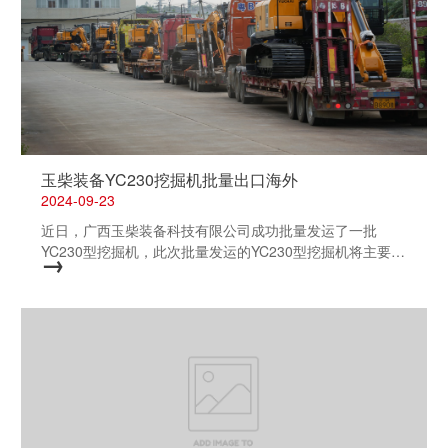
辆，就要生产出“动力澎湃的心脏”。每个生产环节平均仅需
90秒是如何做到的？ 总台记者 邓君洋：我现在就在广西玉
林的一家重型发动机企业的全自动加工车间。重型发动机主
要用在起重机、矿车、物流牵引车等车辆上的发动机。在这
里，一年可以生产8万台左右这样的重器。高性能的重型车
辆，关键在于动力澎湃的心脏。发动机是通过铸造、加工、
总装、测试、包装等工序生产出来的。这个车间负责加工发
动机最大的两个部件：机体和缸盖。十多年前，人工操作工
序占比很大。2019年，这里建成了全新的智能工厂。所有
玉柴装备YC230挖掘机批量出口海外
工序通过5G网络连接，从发动机上料，到不同工序之间的
2024-09-23
运转，全部由自动物流车和桁架机械手自动完成...
近日，广西玉柴装备科技有限公司成功批量发运了一批
YC230型挖掘机，此次批量发运的YC230型挖掘机将主要用
→
于海外市场的工程建设，包括道路、桥梁、隧道等基础设施
的建设。这些设备的出口将为当地经济发展和基础设施建设
提供有力的支持。 YC230型挖掘机采用了先进的技术和工
艺，具有高效、节能、环保等优点。在设计和制造过程中，
严格按照国际标准进行生产和检验，确保了产品的质量和性
能。 后续我们将继续加大技术创新和产品研发力度，提高
产品质量和服务水平，为国内外客户提供更加优质的产品和
服务。同时，公司也将积极拓展海外市场，推动中国装备制
造业的国际化发展。