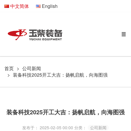
中文简体
English
首页
公司新闻
装备科技2025开工大吉：扬帆启航，向海图强
装备科技2025开工大吉：扬帆启航，向海图强
发布于： 2025-02-05 00:00
分类：
公司新闻