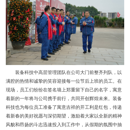
装备科技中高层管理团队在公司大门前整齐列队，以
满腔的热情和诚挚的笑容迎接每一位节后上班的员工。在
现场，员工们纷纷在签名墙上郑重留下自己的名字，寓意
着新的一年将与公司携手前行，共同开创辉煌未来。装备
科技也为每位员工准备了寓意吉祥的开工利是红包，传递
着新春的美好祝愿与深切期望，激励着大家以全新的精神
风貌和昂扬的斗志迅速投入到工作中，从假期的氛围中抽