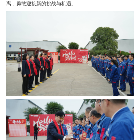
离，勇敢迎接新的挑战与机遇。