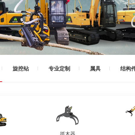
旋挖钻
专业定制
属具
结构
机
抓木器